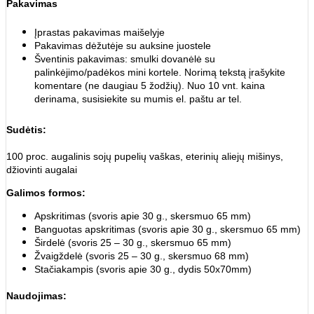
Pakavimas
Įprastas pakavimas maišelyje
Pakavimas dėžutėje su auksine juostele
Šventinis pakavimas: smulki dovanėlė su
palinkėjimo/padėkos mini kortele. Norimą tekstą įrašykite
komentare (ne daugiau 5 žodžių). Nuo 10 vnt. kaina
derinama, susisiekite su mumis el. paštu ar tel.
Sudėtis:
100 proc. augalinis sojų pupelių vaškas, eterinių aliejų mišinys,
džiovinti augalai
Galimos formos:
Apskritimas (svoris apie 30 g., skersmuo 65 mm)
Banguotas apskritimas (svoris apie 30 g., skersmuo 65 mm)
Širdelė (svoris 25 – 30 g., skersmuo 65 mm)
Žvaigždelė (svoris 25 – 30 g., skersmuo 68 mm)
Stačiakampis (svoris apie 30 g., dydis 50x70mm)
Naudojimas: