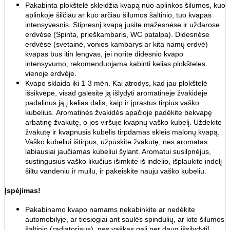
Pakabinta plokštelė skleidžia kvapą nuo aplinkos šilumos, kuo
aplinkoje šilčiau ar kuo arčiau šilumos šaltinio, tuo kvapas
intensyvesnis. Stipresnį kvapą jusite mažesnėse ir uždarose
erdvėse (Spinta, prieškambaris, WC patalpa). Didesnėse
erdvėse (svetainė, vonios kambarys ar kita namų erdvė)
kvapas bus itin lengvas, jei norite didesnio kvapo
intensyvumo, rekomenduojama kabinti kelias plokšteles
vienoje erdvėje.
Kvapo sklaida iki 1-3 mėn. Kai atrodys, kad jau plokštelė
išsikvėpė, visad galėsite ją išlydyti aromatinėje žvakidėje
padalinus ją į kelias dalis, kaip ir įprastus tirpius vaško
kubelius. Aromatinės žvakidės apačioje padėkite bekvapę
arbatinę žvakutę, o jos viršuje kvapnų vaško kubelį. Uždekite
žvakutę ir kvapnusis kubelis tirpdamas skleis malonų kvapą.
Vaško kubeliui ištirpus, užpūskite žvakutę, nes aromatas
labiausiai jaučiamas kubeliui šylant. Aromatui susilpnėjus,
sustingusius vaško likučius išimkite iš indelio, išplaukite indelį
šiltu vandeniu ir muilu, ir pakeiskite nauju vaško kubeliu.
Įspėjimas!
Pakabinamo kvapo namams nekabinkite ar nedėkite
automobilyje, ar tiesiogiai ant saulės spindulių, ar kito šilumos
šaltinio (radiatoriaus), nes vaškas gali per daug išsilydyti!