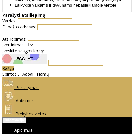
Laikykite vaikams ir gyvūnams nepasiekiamoje vietoje.
Parašyti atsiliepimą
Vardas:
El. pašto adresas:
Atsiliepimas:
Įvertinimas:
Įveskite saugos kodą:
Rašyti
Spintos
,
Kvapai
,
Namų
Pristatymas
Apie mus
Prekybos vietos
Informacija
Apie mus