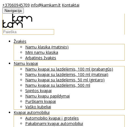
+37060945709
info@kamkam.lt
Kontaktai
Navigacija
Žvakės
Namų klasika (matinės)
Mini namų klasika
Arbatinės žvakės
Namų kvapai
Namų kvapai su lazdelėmis, 100 ml (prabangūs)
Namų kvapai su lazdelėmis, 100 ml (matiniai)
Namų kvapai su lazdelėmis, 50 ml (gintaro)
Namų kvapai su lazdelėmis, 500 ml
Spintos kvapai
Namų kvapų papildymai
Purškiami kvapai
Vaško kubeliai
Kvapai automobiliui
Automobilio kvapai į groteles
Pakabinami kvapai automobiliui