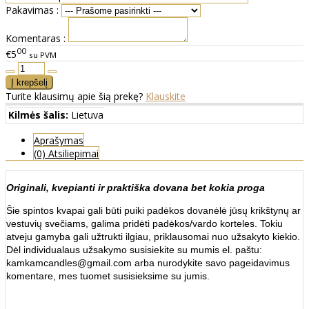
Pakavimas :
Komentaras :
00
€5
su PVM
Turite klausimų apie šią prekę?
Klauskite
Kilmės šalis:
Lietuva
Aprašymas
(0) Atsiliepimai
Originali, kvepianti ir praktiška dovana bet kokia proga
Šie spintos kvapai gali būti puiki padėkos dovanėlė jūsų krikštynų ar
vestuvių svečiams, galima pridėti padėkos/vardo korteles. Tokiu
atveju gamyba gali užtrukti ilgiau, priklausomai nuo užsakyto kiekio.
Dėl individualaus užsakymo susisiekite su mumis el. paštu:
kamkamcandles@gmail.com arba nurodykite savo pageidavimus
komentare, mes tuomet susisieksime su jumis.