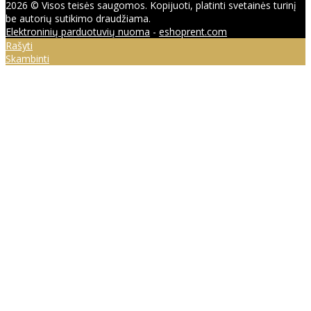
2026 © Visos teisės saugomos. Kopijuoti, platinti svetainės turinį
be autorių sutikimo draudžiama.
Elektroninių parduotuvių nuoma
-
eshoprent.com
Rašyti
Skambinti