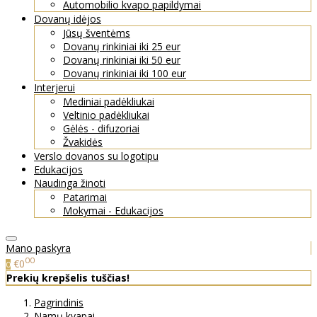
Automobilio kvapo papildymai
Dovanų idėjos
Jūsų šventėms
Dovanų rinkiniai iki 25 eur
Dovanų rinkiniai iki 50 eur
Dovanų rinkiniai iki 100 eur
Interjerui
Mediniai padėkliukai
Veltinio padėkliukai
Gėlės - difuzoriai
Žvakidės
Verslo dovanos su logotipu
Edukacijos
Naudinga žinoti
Patarimai
Mokymai - Edukacijos
Mano paskyra
00
€0
0
Prekių krepšelis tuščias!
Pagrindinis
Namų kvapai