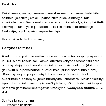
Paskirtis
Pakabinamą kvapą namams
naudokite
namų erdvėms: kabinkite
spintoje, įsidėkite į stalčių, pakabinkite prieškambaryje, taip
suteiksite drabužiams malonaus aromato. Kai atrodys, kad plokštelė
išsikvėpė sulaužykite ją į kelias dalis ir ištirpinkite aromatinėje
žvakidėje, taip kvapais mėgausitės ilgiau.
Kvapo sklaida iki 1 - 3 mėn.,
Gamybos terminas
Rankų darbo pakabinami kvapai namams/spintos kvapai pagaminti
iš 100 % natūralaus sojų vaško, aukštos kokybės aromatinių arba
eterinių aliejų, ir dekoruoti džiovintais augalais / gėlėmis (dekoras
gali skirti nuo pavaizduotų nuotraukoje, priklausomai nuo turimų
džiovintų augalų pagal metų laiko sezoną). Jei norite, kad
suderintume dekorą su jumis nurodykite komentare. Siekiant išlaikyti
ilgesnį kvapo intensyvumą ir aukštą kokybę, šie pakabinami kvapai
namams gaminami iškart gavus užsakymą.
Gamybos trukmė 1 - 2
d.d.
Spintos kvapo forma :