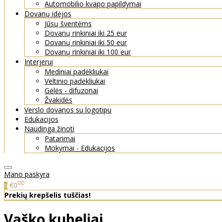
Automobilio kvapo papildymai
Dovanų idėjos
Jūsų šventėms
Dovanų rinkiniai iki 25 eur
Dovanų rinkiniai iki 50 eur
Dovanų rinkiniai iki 100 eur
Interjerui
Mediniai padėkliukai
Veltinio padėkliukai
Gėlės - difuzoriai
Žvakidės
Verslo dovanos su logotipu
Edukacijos
Naudinga žinoti
Patarimai
Mokymai - Edukacijos
Mano paskyra
00
€0
0
Prekių krepšelis tuščias!
Vaško kubeliai