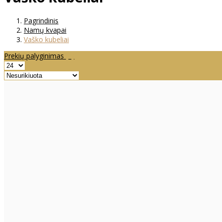
Pagrindinis
Namų kvapai
Vaško kubeliai
Prekių palyginimas
(0)