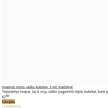
Kvapnūs tirpūs vaško kubeliai, 3 vnt maišelyje
Tirpstantys kvapai, tai iš sojų vaško pagaminti tirpūs kubeliai, kurie p
80
€2
Daugiau
Į palyginimą