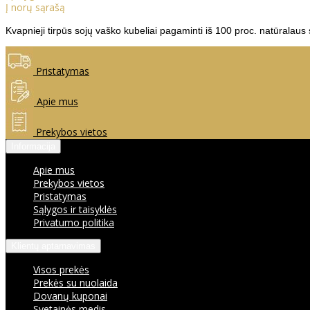
Į norų sąrašą
Kvapnieji tirpūs sojų vaško kubeliai pagaminti iš 100 proc. natūralaus
Pristatymas
Apie mus
Prekybos vietos
Informacija
Apie mus
Prekybos vietos
Pristatymas
Sąlygos ir taisyklės
Privatumo politika
Klientų aptarnavimas
Visos prekės
Prekės su nuolaida
Dovanų kuponai
Svetainės medis