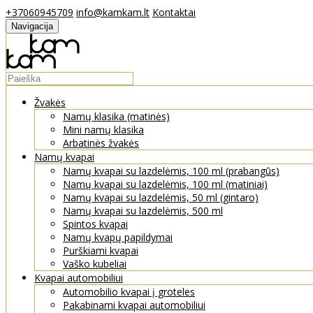
+37060945709
info@kamkam.lt
Kontaktai
Navigacija
Žvakės
Namų klasika (matinės)
Mini namų klasika
Arbatinės žvakės
Namų kvapai
Namų kvapai su lazdelėmis, 100 ml (prabangūs)
Namų kvapai su lazdelėmis, 100 ml (matiniai)
Namų kvapai su lazdelėmis, 50 ml (gintaro)
Namų kvapai su lazdelėmis, 500 ml
Spintos kvapai
Namų kvapų papildymai
Purškiami kvapai
Vaško kubeliai
Kvapai automobiliui
Automobilio kvapai į groteles
Pakabinami kvapai automobiliui