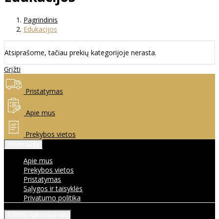
Pagrindinis
Edukacijos
Atsiprašome, tačiau prekių kategorijoje nerasta.
Grįžti
Pristatymas
Apie mus
Prekybos vietos
Informacija
Apie mus
Prekybos vietos
Pristatymas
Sąlygos ir taisyklės
Privatumo politika
Klientų aptarnavimas