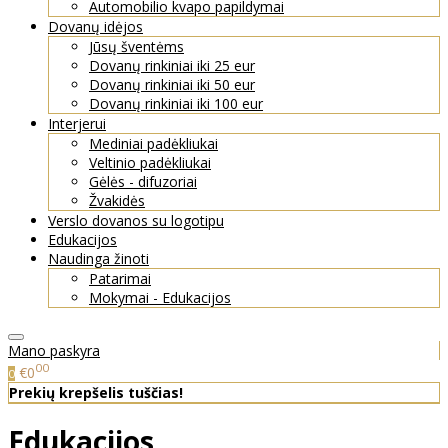
Automobilio kvapo papildymai
Dovanų idėjos
Jūsų šventėms
Dovanų rinkiniai iki 25 eur
Dovanų rinkiniai iki 50 eur
Dovanų rinkiniai iki 100 eur
Interjerui
Mediniai padėkliukai
Veltinio padėkliukai
Gėlės - difuzoriai
Žvakidės
Verslo dovanos su logotipu
Edukacijos
Naudinga žinoti
Patarimai
Mokymai - Edukacijos
Mano paskyra
00
€0
0
Prekių krepšelis tuščias!
Edukacijos