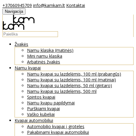
+37060945709
info@kamkam.lt
Kontaktai
Navigacija
Žvakės
Namų klasika (matinės)
Mini namų klasika
Arbatinės žvakės
Namų kvapai
Namų kvapai su lazdelėmis, 100 ml (prabangūs)
Namų kvapai su lazdelėmis, 100 ml (matiniai)
Namų kvapai su lazdelėmis, 50 ml (gintaro)
Namų kvapai su lazdelėmis, 500 ml
Spintos kvapai
Namų kvapų papildymai
Purškiami kvapai
Vaško kubeliai
Kvapai automobiliui
Automobilio kvapai į groteles
Pakabinami kvapai automobiliui