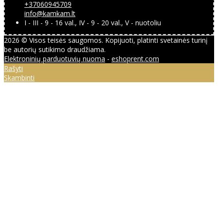
+37060945709
info@kamkam.lt
I - III - 9 - 16 val., IV - 9 - 20 val., V - nuotoliu
2026 © Visos teisės saugomos. Kopijuoti, platinti svetainės turinį
be autorių sutikimo draudžiama.
Elektroninių parduotuvių nuoma
-
eshoprent.com
Rašyti
Skambinti