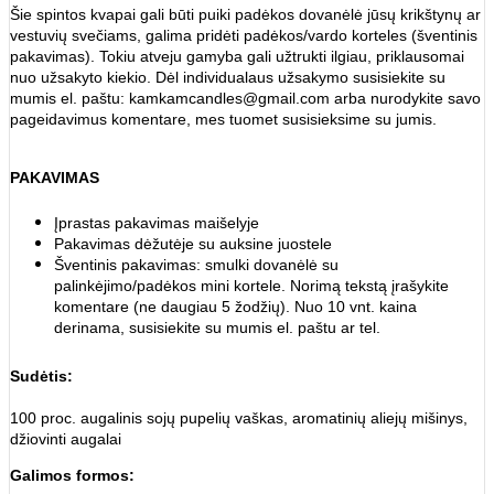
Šie spintos kvapai gali būti puiki padėkos dovanėlė jūsų krikštynų ar
vestuvių svečiams, galima pridėti padėkos/vardo korteles (šventinis
pakavimas). Tokiu atveju gamyba gali užtrukti ilgiau, priklausomai
nuo užsakyto kiekio. Dėl individualaus užsakymo susisiekite su
mumis el. paštu: kamkamcandles@gmail.com arba nurodykite savo
pageidavimus komentare, mes tuomet susisieksime su jumis.
PAKAVIMAS
Įprastas pakavimas maišelyje
Pakavimas dėžutėje su auksine juostele
Šventinis pakavimas: smulki dovanėlė su
palinkėjimo/padėkos mini kortele. Norimą tekstą įrašykite
komentare (ne daugiau 5 žodžių). Nuo 10 vnt. kaina
derinama, susisiekite su mumis el. paštu ar tel.
Sudėtis:
100 proc. augalinis sojų pupelių vaškas, aromatinių aliejų mišinys,
džiovinti augalai
Galimos formos: