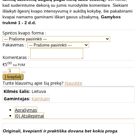
kad suderintume dekorą su jumis nurodykite komentare. Siekiant
išlaikyti ilgesnį kvapo intensyvumą ir aukštą kokybę, šie pakabinami
kvapai namams gaminami iškart gavus užsakymą.
Gamybos
trukmė 1 - 2 d.d.
Spintos kvapo forma :
Pakavimas :
Komentaras :
00
€5
su PVM
Turite klausimų apie šią prekę?
Klauskite
Kilmės šalis:
Lietuva
Gamintojas:
KamKam
Aprašymas
(0) Atsiliepimai
Originali, kvepianti ir praktiška dovana bet kokia proga