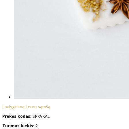
Į palyginimą
Į norų sąrašą
Prekės kodas:
SPKVKAL
Turimas kiekis:
2