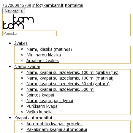
+37060945709
info@kamkam.lt
Kontaktai
Navigacija
Žvakės
Namų klasika (matinės)
Mini namų klasika
Arbatinės žvakės
Namų kvapai
Namų kvapai su lazdelėmis, 100 ml (prabangūs)
Namų kvapai su lazdelėmis, 100 ml (matiniai)
Namų kvapai su lazdelėmis, 50 ml (gintaro)
Namų kvapai su lazdelėmis, 500 ml
Spintos kvapai
Namų kvapų papildymai
Purškiami kvapai
Vaško kubeliai
Kvapai automobiliui
Automobilio kvapai į groteles
Pakabinami kvapai automobiliui