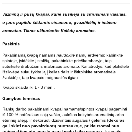
Jazminų ir pušų kvapai, kurie susilieja su citrusiniais vaisiais,
o juos papildo šildantis cinamono, gvazdikėlių ir imbiero
aromatas. Tikras užburiantis Kalėdų aromatas.
Paskirtis
Pakabinamą kvapą namams
naudokite
namų erdvėms: kabinkite
spintoje, įsidėkite į stalčių, pakabinkite prieškambaryje, taip
suteiksite drabužiams malonaus aromato. Kai atrodys, kad plokštelė
išsikvėpė sulaužykite ją į kelias dalis ir ištirpinkite aromatinėje
žvakidėje, taip kvapais mėgausitės ilgiau.
Kvapo sklaida iki 1 - 3 mėn.,
Gamybos terminas
Rankų darbo pakabinami kvapai namams/spintos kvapai pagaminti
iš 100 % natūralaus sojų vaško, aukštos kokybės aromatinių arba
eterinių aliejų, ir dekoruoti džiovintais augalais / gėlėmis (
dekoras
gali skirti nuo pavaizduotų nuotraukoje, priklausomai nuo
turimų džiovintų augalų pagal metų laiko sezoną
). Jei norite,