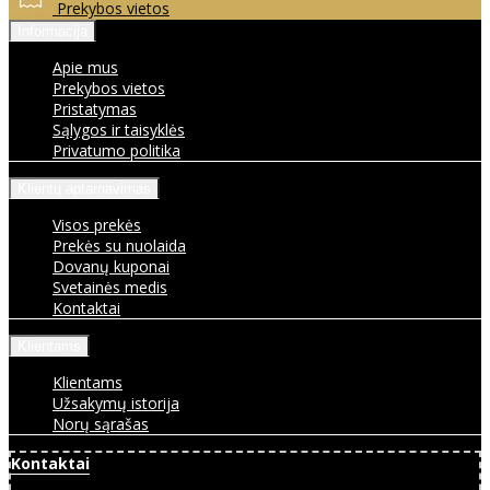
Prekybos vietos
Informacija
Apie mus
Prekybos vietos
Pristatymas
Sąlygos ir taisyklės
Privatumo politika
Klientų aptarnavimas
Visos prekės
Prekės su nuolaida
Dovanų kuponai
Svetainės medis
Kontaktai
Klientams
Klientams
Užsakymų istorija
Norų sąrašas
Kontaktai