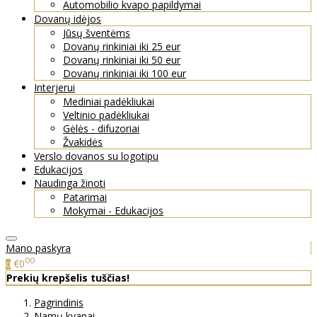
Automobilio kvapo papildymai
Dovanų idėjos
Jūsų šventėms
Dovanų rinkiniai iki 25 eur
Dovanų rinkiniai iki 50 eur
Dovanų rinkiniai iki 100 eur
Interjerui
Mediniai padėkliukai
Veltinio padėkliukai
Gėlės - difuzoriai
Žvakidės
Verslo dovanos su logotipu
Edukacijos
Naudinga žinoti
Patarimai
Mokymai - Edukacijos
Mano paskyra
00
€0
0
Prekių krepšelis tuščias!
Pagrindinis
Namų kvapai