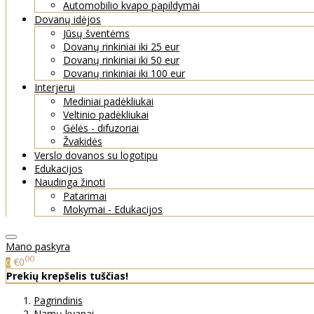
Automobilio kvapo papildymai
Dovanų idėjos
Jūsų šventėms
Dovanų rinkiniai iki 25 eur
Dovanų rinkiniai iki 50 eur
Dovanų rinkiniai iki 100 eur
Interjerui
Mediniai padėkliukai
Veltinio padėkliukai
Gėlės - difuzoriai
Žvakidės
Verslo dovanos su logotipu
Edukacijos
Naudinga žinoti
Patarimai
Mokymai - Edukacijos
Mano paskyra
00
€0
0
Prekių krepšelis tuščias!
Pagrindinis
Namų kvapai