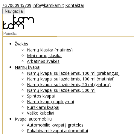
+37060945709
info@kamkam.lt
Kontaktai
Navigacija
Žvakės
Namų klasika (matinės)
Mini namų klasika
Arbatinės žvakės
Namų kvapai
Namų kvapai su lazdelėmis, 100 ml (prabangūs)
Namų kvapai su lazdelėmis, 100 ml (matiniai)
Namų kvapai su lazdelėmis, 50 ml (gintaro)
Namų kvapai su lazdelėmis, 500 ml
Spintos kvapai
Namų kvapų papildymai
Purškiami kvapai
Vaško kubeliai
Kvapai automobiliui
Automobilio kvapai į groteles
Pakabinami kvapai automobiliui